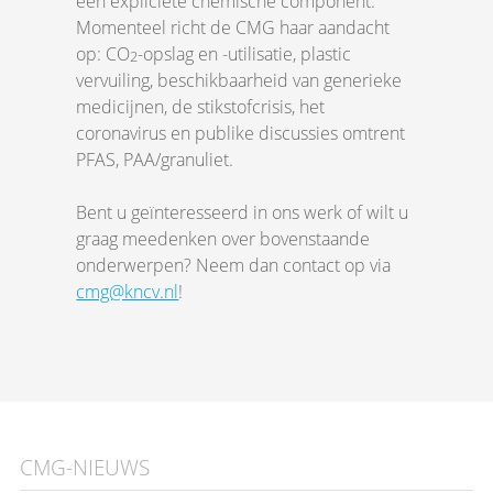
een expliciete chemische component.
Momenteel richt de CMG haar aandacht
op: CO
-opslag en -utilisatie, plastic
2
vervuiling, beschikbaarheid van generieke
medicijnen, de stikstofcrisis, het
coronavirus en publike discussies omtrent
PFAS, PAA/granuliet.
Bent u geïnteresseerd in ons werk of wilt u
graag meedenken over bovenstaande
onderwerpen? Neem dan contact op via
cmg@kncv.nl
!
CMG-NIEUWS