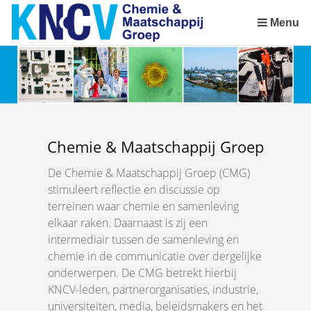
Sla
links
Menu
over
Spring
naar
de
inhoud
Spring
naar
Chemie & Maatschappij Groep
het
De Chemie & Maatschappij Groep (CMG)
menu
stimuleert reflectie en discussie op
terreinen waar chemie en samenleving
elkaar raken. Daarnaast is zij een
intermediair tussen de samenleving en
chemie in de communicatie over dergelijke
onderwerpen. De CMG betrekt hierbij
KNCV-leden, partnerorganisaties, industrie,
universiteiten, media, beleidsmakers en het