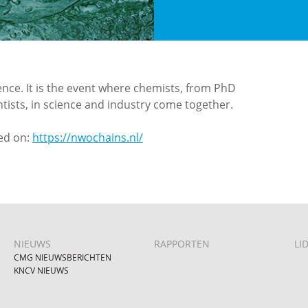
ce. It is the event where chemists, from PhD
ists, in science and industry come together.
hed on:
https://nwochains.nl/
NIEUWS
RAPPORTEN
LI
CMG NIEUWSBERICHTEN
KNCV NIEUWS