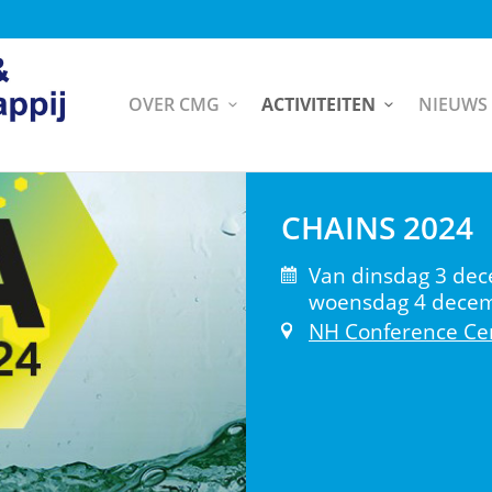
OVER CMG
ACTIVITEITEN
NIEUWS
CHAINS 2024
Van dinsdag 3 de
woensdag 4 decem
NH Conference Ce