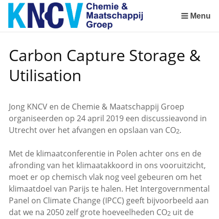
Sla
links
Menu
over
Spring
Carbon Capture Storage &
naar
de
Utilisation
inhoud
Spring
naar
Jong KNCV en de Chemie & Maatschappij Groep
het
organiseerden op 24 april 2019 een discussieavond in
menu
Utrecht over het afvangen en opslaan van CO
.
2
Met de klimaatconferentie in Polen achter ons en de
afronding van het klimaatakkoord in ons vooruitzicht,
moet er op chemisch vlak nog veel gebeuren om het
klimaatdoel van Parijs te halen. Het Intergovernmental
Panel on Climate Change (IPCC) geeft bijvoorbeeld aan
dat we na 2050 zelf grote hoeveelheden CO
uit de
2