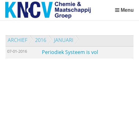
Sla
links
Menu
over
Spring
naar
ARCHIEF
2016
JANUARI
de
inhoud
07-01-2016
Periodiek Systeem is vol
Spring
naar
het
menu