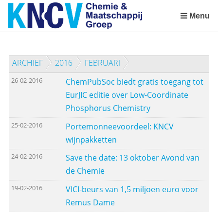
Sla
links
Menu
over
Spring
naar
ARCHIEF
2016
FEBRUARI
de
inhoud
26-02-2016
ChemPubSoc biedt gratis toegang tot
Spring
EurJIC editie over Low-Coordinate
naar
Phosphorus Chemistry
het
menu
25-02-2016
Portemonneevoordeel: KNCV
wijnpakketten
24-02-2016
Save the date: 13 oktober Avond van
de Chemie
19-02-2016
VICI-beurs van 1,5 miljoen euro voor
Remus Dame