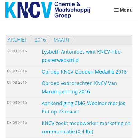
Sla
links
Menu
over
Spring
naar
ARCHIEF
2016
MAART
de
inhoud
29-03-2016
Lysbeth Antonides wint KNCV-hbo-
Spring
posterwedstrijd
naar
het
09-03-2016
Oproep KNCV Gouden Medaille 2016
menu
09-03-2016
Oproep voordrachten KNCV Van
Marumpenning 2016
09-03-2016
Aankondiging CMG-Webinar met Jos
Put op 23 maart
07-03-2016
KNCV zoekt medewerker marketing en
communicatie (0,4 fte)