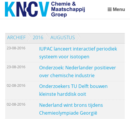
Sla
links
Menu
over
Spring
naar
ARCHIEF
2016
AUGUSTUS
de
inhoud
23-08-2016
IUPAC lanceert interactief periodiek
Spring
systeem voor isotopen
naar
het
23-08-2016
Onderzoek: Nederlander positiever
menu
over chemische industrie
02-08-2016
Onderzoekers TU Delft bouwen
kleinste harddisk ooit
02-08-2016
Nederland wint brons tijdens
Chemieolympiade Georgië