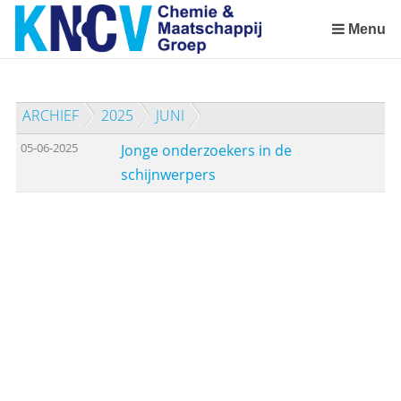
Sla
links
Menu
over
Spring
naar
ARCHIEF
2025
JUNI
de
inhoud
05-06-2025
Jonge onderzoekers in de
Spring
schijnwerpers
naar
het
menu