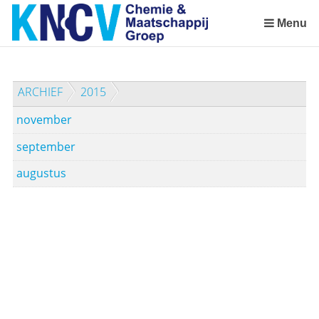
Sla
links
Menu
over
Spring
naar
ARCHIEF
2015
de
inhoud
november
Spring
naar
september
het
augustus
menu