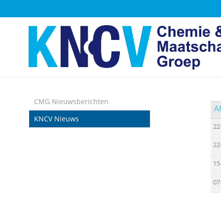
Sla
links
over
Spring
naar
de
inhoud
Spring
naar
CMG Nieuwsberichten
A
het
KNCV Nieuws
menu
22
22
15
07