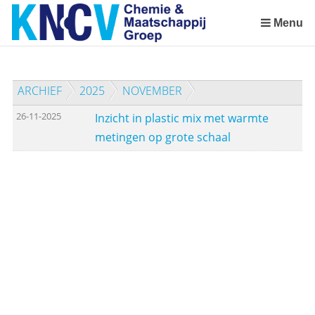
Sla
links
Menu
over
Spring
naar
ARCHIEF
2025
NOVEMBER
de
inhoud
26-11-2025
Inzicht in plastic mix met warmte
Spring
metingen op grote schaal
naar
het
menu